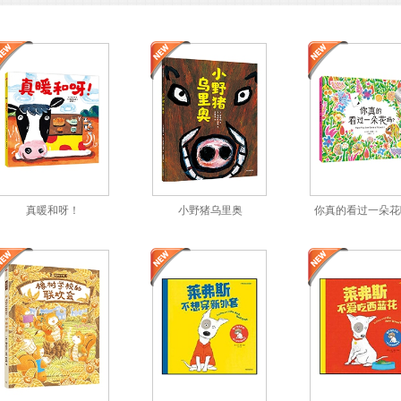
真暖和呀！
小野猪乌里奥
你真的看过一朵花