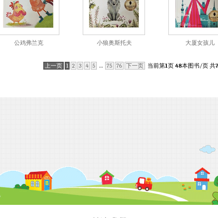
公鸡弗兰克
小狼奥斯托夫
大厦女孩儿
上一页
1
2
3
4
5
…
75
76
下一页
当前第
1
页
48
本图书/页 共