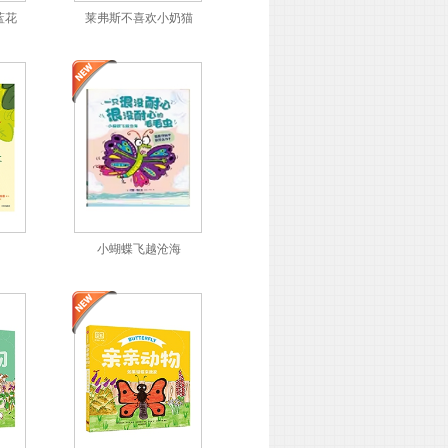
蓝花
莱弗斯不喜欢小奶猫
小蝴蝶飞越沧海