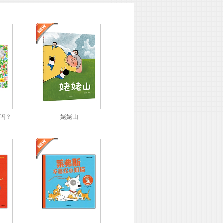
吗？
姥姥山