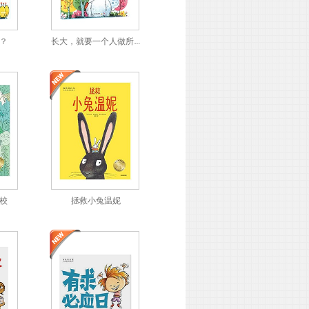
？
长大，就要一个人做所有事吗？
校
拯救小兔温妮