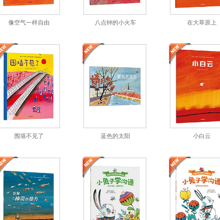
像空气一样自由
八点钟的小火车
在大草原上
围墙不见了
蓝色的太阳
小白云