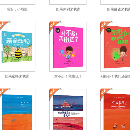
晚安，小蝴蝶
如果刺猬来我家
如果麻雀来我
如果蜜蜂来我家
对不起！我撒谎了