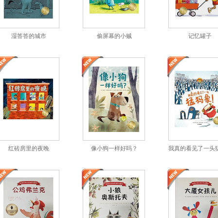
湿答答的城市
偷屏幕的小贼
记忆罐子
红砖房里的夜晚
像小狗一样好吗？