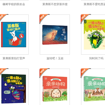
橡树学校的联欢会
莱弗斯不想穿新外套
莱弗斯不爱吃西
莱弗斯害怕打雷声
旋转吧！玉娃
到时间了吗