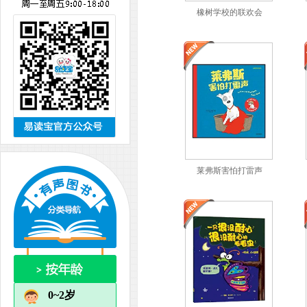
橡树学校的联欢会
莱弗斯害怕打雷声
0~2岁