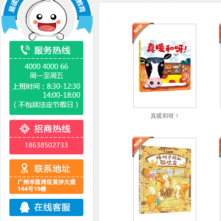
真暖和呀！