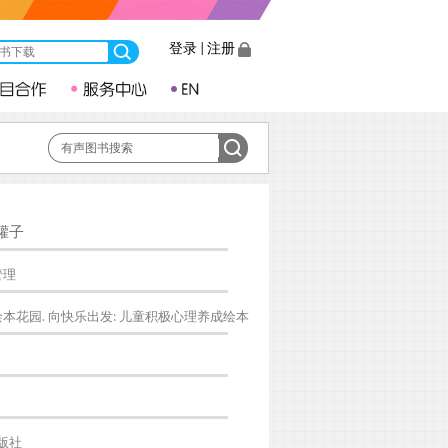
登录
|
注册
罐子
管理
本花园. 向快乐出发: 儿童积极心理养成绘本
版社