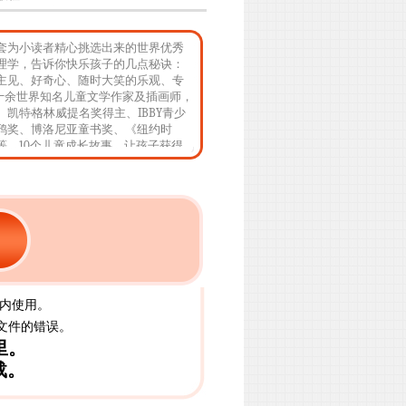
套为小读者精心挑选出来的世界优秀
理学，告诉你快乐孩子的几点秘诀：
主见、好奇心、随时大笑的乐观、专
十余世界知名儿童文学作家及插画师，
凯特·格林威提名奖得主、IBBY青少
鸦奖、博洛尼亚童书奖、《纽约时
等。10个儿童成长故事，让孩子获得
和成长的勇气。
宝内使用。
文件的错误。
里。
载。