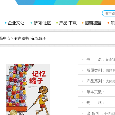
品中心
>
有声图书
>记忆罐子
书 名：记忆
所属类别：
情绪
产品系列：
大师绘
每本页数：
规 格：
出 版 社：
中信出