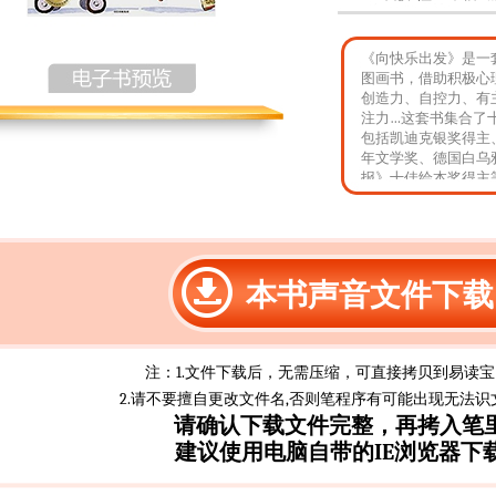
《向快乐出发》是一
图画书，借助积极心
创造力、自控力、有
注力…这套书集合了
包括凯迪克银奖得主、
年文学奖、德国白乌
报》十佳绘本奖得主
积极乐观的人生态度
本书声音文件下载
注：1.文件下载后，无需压缩，可直接拷贝到易读
2.请不要擅自更改文件名,否则笔程序有可能出现无法识
请确认下载文件完整，再拷入笔
建议使用电脑自带的IE浏览器下