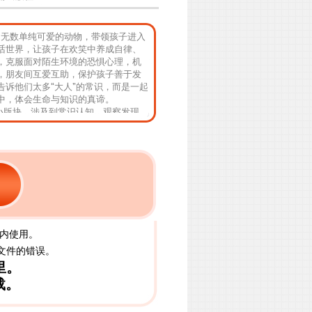
，无数单纯可爱的动物，带领孩子进入
话世界，让孩子在欢笑中养成自律、
，克服面对陌生环境的恐惧心理，机
，朋友间互爱互助，保护孩子善于发
告诉他们太多“大人”的常识，而是一起
中，体会生命与知识的真谛。
”小版块，涉及到常识认知，观察发现，
孩子在阅读绘本的同时，积极思考，
宝内使用。
文件的错误。
里。
载。