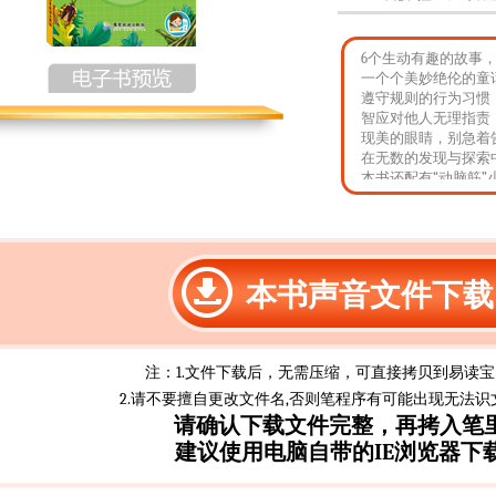
6个生动有趣的故事
一个个美妙绝伦的童
遵守规则的行为习惯
智应对他人无理指责
现美的眼睛，别急着
在无数的发现与探索
本书还配有“动脑筋
文字谜语等方面，让
开发智力。
本书声音文件下载
注：1.文件下载后，无需压缩，可直接拷贝到易读
2.请不要擅自更改文件名,否则笔程序有可能出现无法识
请确认下载文件完整，再拷入笔
建议使用电脑自带的IE浏览器下