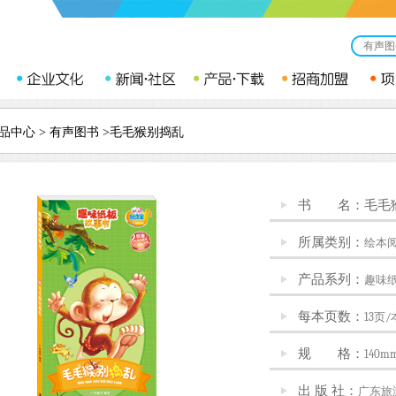
品中心
>
有声图书
>毛毛猴别捣乱
书 名：毛毛
所属类别：
绘本
产品系列：
趣味
每本页数：
13页/
规 格：
140m
出 版 社：
广东旅