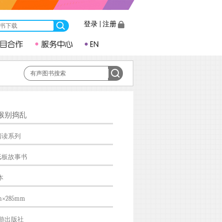
登录
|
注册
猴别捣乱
阅读系列
纸板故事书
本
m×285mm
游出版社