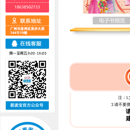
注：1
2.请不